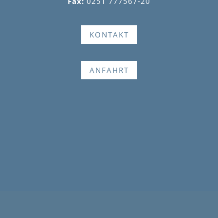
Fax:
0251 777567-20
KONTAKT
ANFAHRT