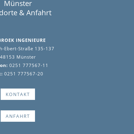
Münster
dorte & Anfahrt
BROEK INGENIEURE
ch-Ebert-Straße 135-137
48153 Münster
fon:
0251 777567-11
x:
0251 777567-20
KONTAKT
ANFAHRT