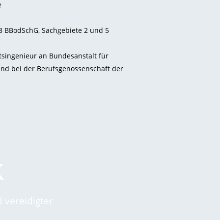
e
8 BBodSchG, Sachgebiete 2 und 5
tsingenieur an Bundesanstalt für
nd bei der Berufsgenossenschaft der
k
 vereidigter