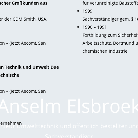
gischer Großkunden aus
für verunreinigte Baustoff
1999
r der CDM Smith, USA.
Sachverständiger gem. § 1
1990 – 1991
Fortbildung zum Sicherhei
n – (Jetzt Aecom), San
Arbeitsschutz, Dortmund u
chemischen Industrie
ten Technik und Umwelt Due
echnische
n – (Jetzt Aecom), San
Anselm Elsbroe
nternehmen
nieur Umwelttechnik und öffentlich bestellter und
Sachverständiger