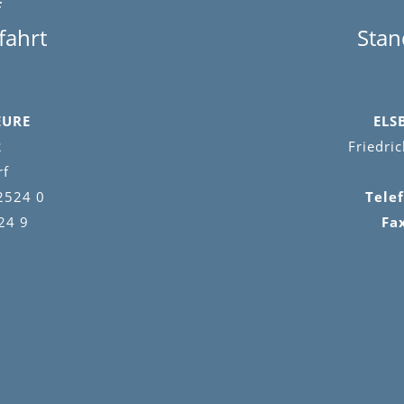
f
fahrt
Stan
EURE
ELS
2
Friedri
rf
2524 0
Tele
24 9
Fa