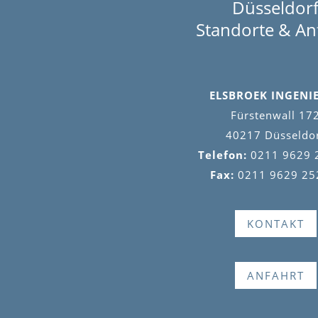
Düsseldor
Standorte & An
ELSBROEK INGENI
Fürstenwall 17
40217 Düsseldo
Telefon:
0211 9629 
Fax:
0211 9629 25
KONTAKT
ANFAHRT